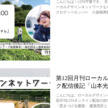
こんにちは！LDN守屋です。 
ーカルデザインネットワークも
クロディベロッパー 小規模再
ンする」 というテーマで話をさせ
第12回月刊ローカ
ク配信後記「山本
こんにちは、ローカルデザインネ
回月刊LDNオンライン配信の担
「惹きつける建築」 建築意匠