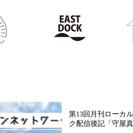
第13回月刊ローカ
ク配信後記「守屋