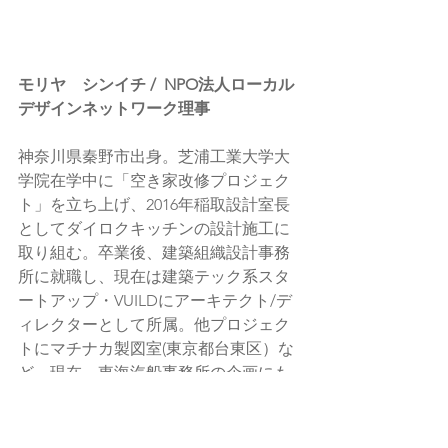
モリヤ　シンイチ /  NPO法人ローカル
デザインネットワーク理事
神奈川県秦野市出身。芝浦工業大学大
学院在学中に「空き家改修プロジェク
ト」を立ち上げ、2016年稲取設計室長
としてダイロクキッチンの設計施工に
取り組む。卒業後、建築組織設計事務
所に就職し、現在は建築テック系スタ
ートアップ・VUILDにアーキテクト/デ
ィレクターとして所属。他プロジェク
トにマチナカ製図室(東京都台東区）な
ど。現在、東海汽船事務所の企画にも
携わり、二拠点居住、パラレルキャリ
アを実践中。趣味はドライブと企画全
般。