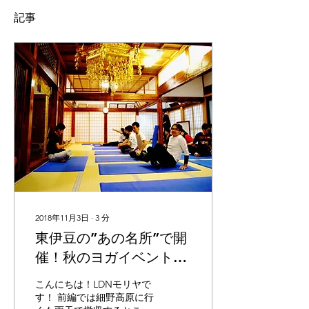
記事
2018年11月3日
∙
3
分
東伊豆の”あの名所”で開
催！秋のヨガイベントレ
ポート【後編】
こんにちは！LDNモリヤで
す！ 前編では細野高原に行