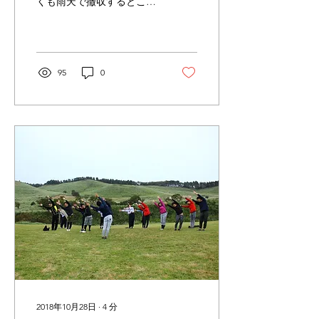
くも雨天で撤収するところ
までお伝えしました。 あい
にくの雨天でしたが、今回
はそんなこともあろうかと
とっておきの場所を用意し
ていたんです！ それがこ
95
0
こ！清光院さん！！ ダイロ
クキッチンから歩いて30
秒。...
2018年10月28日
∙
4
分