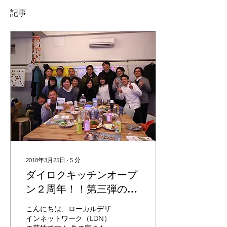
記事
2018年3月25日
∙
5
分
ダイロクキッチンオープ
ン２周年！！第三弾のダ
イロクレシプブック、開
こんにちは、ローカルデザ
催しました！
インネットワーク（LDN）