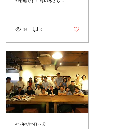
の菊地です！ 冬の寒さも通
り越し、桜も咲いて春らし
く気持ちのよい季節になっ
てきましたね！（ワタシは
花粉症にやられぐずぐずの
日々です。） さて、今回は
54
0
3/17(土)に開催した「ダイ
ロクレシピブック2017-
2018」のレポート...
2017年9月25日
∙
7
分