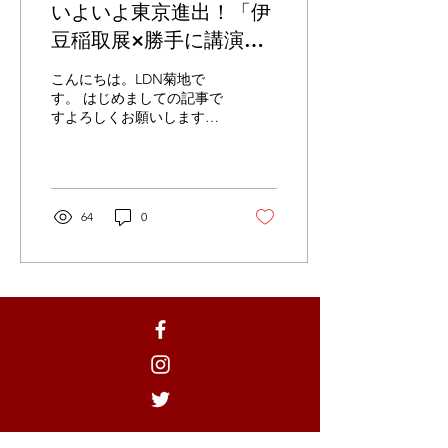
いよいよ東京進出！「伊
豆稲取展×勝手に講演
会」開催！！
こんにちは。LDN菊地で
す。 はじめましての記事で
すよろしくお願いします！
すっかり一ヶ月も経ってし
まいましたが、8/18に開催
した、「伊豆稲取展×勝手
に講演会」のレポートをお
届けしたいと思います！ 都
64
0
市とローカル。を拠点とし
たNPOです。...